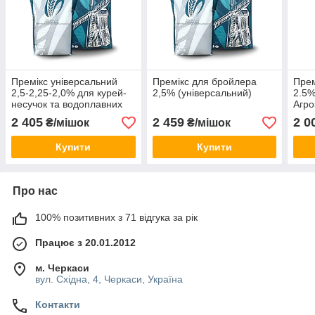
Премікс універсальний
Премікс для бройлера
Прем
2,5-2,25-2,0% для курей-
2,5% (універсальний)
2.5%
несучок та водоплавних
Агро
птахів (ТМ «Стандарт
2 405
2 459
2 0
₴/мішок
₴/мішок
Агро»)
Купити
Купити
Про нас
100% позитивних з 71 відгука за рік
Працює з 20.01.2012
м. Черкаси
вул. Східна, 4, Черкаси, Україна
Контакти