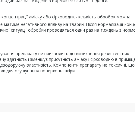
я один раз на тиждень з нормою 40-50 г/м
підлоги.
 концентрації аміаку або сірководню- кількість обробок можна
не матиме негативного впливу на тварин. Після нормалізації конц
тичної ситуації обробки проводяться один раз на тиждень з нормо
осування препарату не призводить до виникнення резистентних
у здатність і зменшує присутність аміаку і сірководню в приміщен
 дезодоруючу властивість. Компоненти препарату не токсичні, що
кож для осушування поверхонь шкіри.