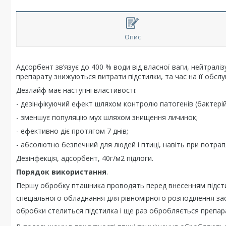
Опис
Адсорбент зв’язує до 400 % води від власної ваги, нейтралізу
препарату знижуються витрати підстилки, та час на її обсл
Дезлайф має наступні властивості:
- дезінфікуючий ефект шляхом контролю патогенів (бактерій, в
- зменшує популяцію мух шляхом знищення личинок;
- ефективно діє протягом 7 днів;
- абсолютно безпечний для людей і птиці, навіть при потрапл
Дезінфекція, адсорбент, 40г/м2 підлоги.
Порядок використання
.
Першу обробку пташника проводять перед внесенням підст
спеціального обладнання для рівномірного розподілення за
обробки стелиться підстилка і ще раз обробляється препар