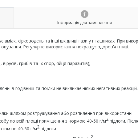
Інформація для замовлення
є аміак, сірководень та інші шкідливі гази у пташниках. При вико
уговування. Регулярне використання покращує здоров’я птиці.
ірусів, грибів та їх спор, яйця паразитів);
янні в годівниці та поїлки не викликає ніяких негативних реакцій.
илки шляхом розтрушування або розпилення при використанні
2
собу по всій площі приміщення з нормою 40-50 г/м
підлоги. Післ
2
атом по 40-50 г/м
підлоги.
2