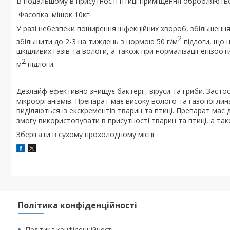
В подальшому в присутності птиці приміщення обробляютьс
Фасовка: мішок 10кг!
У разі небезпеки поширення інфекційних хвороб, збільшення
2
збільшити до 2-3 на тиждень з нормою 50 г/м
підлоги, що 
шкідливих газів та вологи, а також при нормалізації епізоо
2
м
підлоги.
Дезлайф ефективно знищує бактерії, віруси та гриби. Заст
мікроорганізмів. Препарат має високу волого та газопоглинач
виділяються із екскрементів тварин та птиці. Препарат має
змогу використовувати в присутності тварин та птиці, а та
Зберігати в сухому прохолодному місці.
Політика конфіденційності
Політика конфіденційності