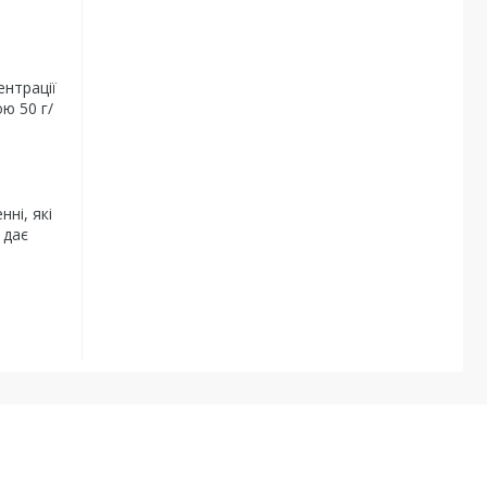
ентрації
ю 50 г/
ні, які
 дає