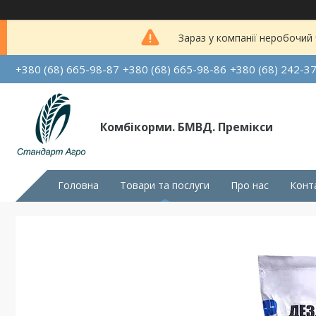
Зараз у компанії неробочий
+380 (68) 665-98-87
+380 (68) 665-98-86
+380 (68) 242-3
Комбікорми. БМВД. Премікси
Головна
Товари та послуги
Про нас
Конт