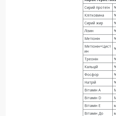
Сирий протеїн
Клітковина
Сирий жир
Лізин
Метіонін
Метіонін+Цист
ин
Треонін
Кальцій
Фосфор
Натрій
Вітамін А
Вітамін D
Вітамін Е
м
Вітамін До
м