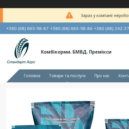
Зараз у компанії неробо
+380 (68) 665-98-87
+380 (68) 665-98-86
+380 (68) 242-3
Комбікорми. БМВД. Премікси
Головна
Товари та послуги
Про нас
Конт