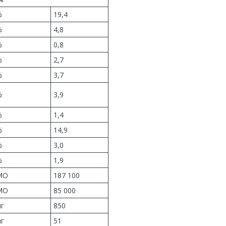
%
19,4
%
4,8
%
0,8
%
2,7
%
3,7
%
3,9
%
1,4
%
14,9
%
3,0
%
1,9
МО
187 100
МО
85 000
г
850
г
51