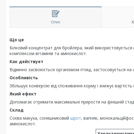
Опис
Х
Що це
Білковий концентрат для бройлера, який використовується на 
комплексом вітамінів та амінокислот.
Как действует
Відмінно засвоюється організмом птиці, застосовується на ф
Особливість
Збільшує конверсію від споживання корму і знижує вартість
Який ефект
Допомагає отримати максимальні прирости на фінішній стадії
Склад
Соєва макуха, соняшниковий
шрот
, вапняк, монокальційфос
амінокислот.
Характеристик