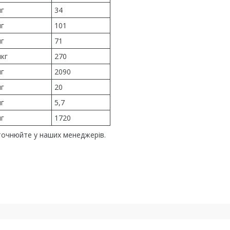
г
34
г
101
г
71
кг
270
г
2090
г
20
г
5,7
г
1720
уточнюйте у наших менеджерів.