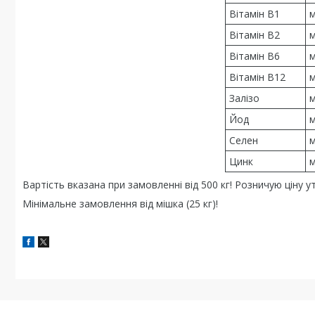
Вітамін В1
м
Вітамін В2
м
Вітамін В6
м
Вітамін В12
м
Залізо
м
Йод
м
Селен
м
Цинк
м
Вартість вказана при замовленні від 500 кг! Розничую ціну 
Мінімальне замовлення від мішка (25 кг)!