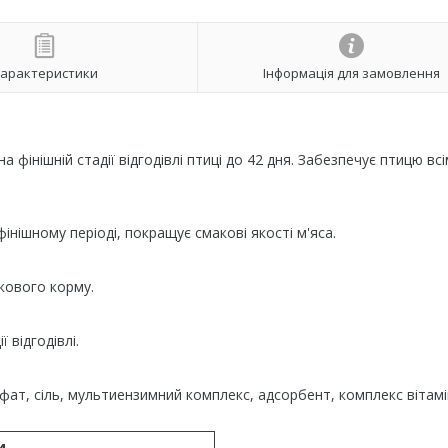
арактеристики
Інформація для замовлення
фінішній стадії відгодівлі птиці до 42 дня. Забезпечує птицю всі
інішному періоді, покращує смакові якості м'яса.
 кового корму.
 відгодівлі.
фат, сіль, мультиензимний комплекс, адсорбент, комплекс вітамін
и