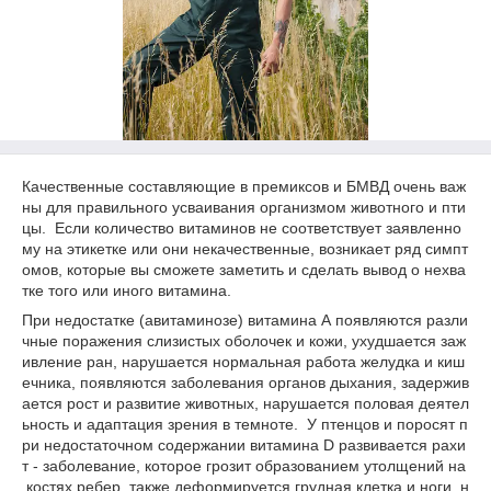
Качественные составляющие в премиксов и БМВД очень важ
ны для правильного усваивания организмом животного и пти
цы. Если количество витаминов не соответствует заявленно
му на этикетке или они некачественные, возникает ряд симпт
омов, которые вы сможете заметить и сделать вывод о нехва
тке того или иного витамина.
При недостатке (авитаминозе) витамина А появляются разли
чные поражения слизистых оболочек и кожи, ухудшается заж
ивление ран, нарушается нормальная работа желудка и киш
ечника, появляются заболевания органов дыхания, задержив
ается рост и развитие животных, нарушается половая деятел
ьность и адаптация зрения в темноте. У птенцов и поросят п
ри недостаточном содержании витамина D развивается рахи
т - заболевание, которое грозит образованием утолщений на
костях ребер, также деформируется грудная клетка и ноги, н