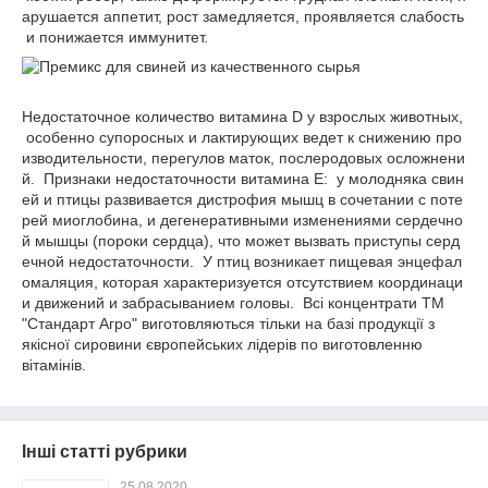
арушается аппетит, рост замедляется, проявляется слабость
и понижается иммунитет.
Недостаточное количество витамина D у взрослых животных,
особенно супоросных и лактирующих ведет к снижению про
изводительности, перегулов маток, послеродовых осложнени
й. Признаки недостаточности витамина Е: у молодняка свин
ей и птицы развивается дистрофия мышц в сочетании с поте
рей миоглобина, и дегенеративными изменениями сердечно
й мышцы (пороки сердца), что может вызвать приступы серд
ечной недостаточности. У птиц возникает пищевая энцефал
омаляция, которая характеризуется отсутствием координаци
и движений и забрасыванием головы. Всі концентрати ТМ
"Стандарт Агро" виготовляються тільки на базі продукції з
якісної сировини європейських лідерів по виготовленню
вітамінів.
Інші статті рубрики
25.08.2020