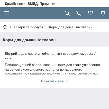
Комбікорми. БМВД. Премікси
Товари та послуги
Корм для домашніх тварин
Корм для домашніх тварин
Відкрийте для свого улюбленця світ середземноморської
кухні!
Повнораціонний збалансований корм для твого улюбленця
на основі високоякісного зерна та дегідрованого
монопротеїну тваринного походження. Корм містить тільки
натуральні антиоксиданти та β-глюкани. Рецептура корму
Показати все
розроблена в кращих середземноморських традиціях та
включає в себе коноплі, оливкову олію, помідори, гранат,
броколі та цикорій.
Не містить курячого жиру, пшениці, сої та кукурудзи.