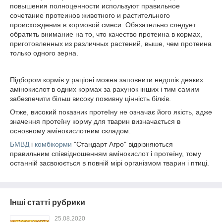
повышения полноценности используют правильное
сочетание протеинов животного и растительного
происхождения в кормовой смеси. Обязательно следует
обратить внимание на то, что качество протеина в кормах,
приготовленных из различных растений, выше, чем протеина
только одного зерна.
Підбором кормів у раціоні можна заповнити недолік деяких
амінокислот в одних кормах за рахунок інших і тим самим
забезпечити більш високу поживну цінність білків.
Отже, високий показник протеїну не означає його якість, адже
значення протеїну корму для тварин визначається в
основному амінокислотним складом.
БМВД
і
комбікорми
"Стандарт Агро" відрізняються
правильним співвідношенням амінокислот і протеїну, тому
останній засвоюється в повній мірі організмом тварин і птиці.
Інші статті рубрики
25.08.2020