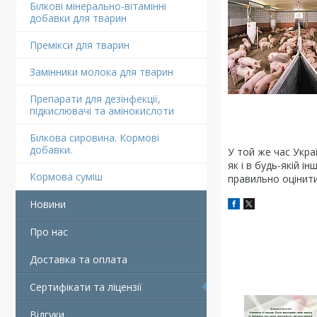
Білкові мінерально-вітамінні
добавки для тварин
Премікси для тварин
Замінники молока для тварин
Препарати для дезінфекції,
підкислювачі та амінокислоти
Білкова сировина. Кормові
добавки.
У той же час Украї
як і в будь-якій 
Кормова суміш
правильно оцінити
Новини
Про нас
Доставка та оплата
Сертифікати та ліцензії
Відгуки